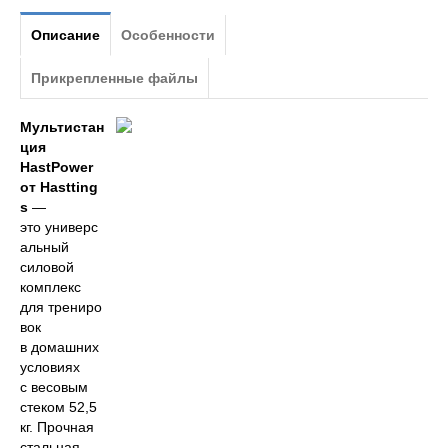
Описание
Особенности
Прикрепленные файлы
Мультистан
ция
HastPower
от Hastting
s
—
это универс
альный
силовой
комплекс
для трениро
вок
в домашних
условиях
с весовым
стеком 52,5
кг. Прочная
стальная