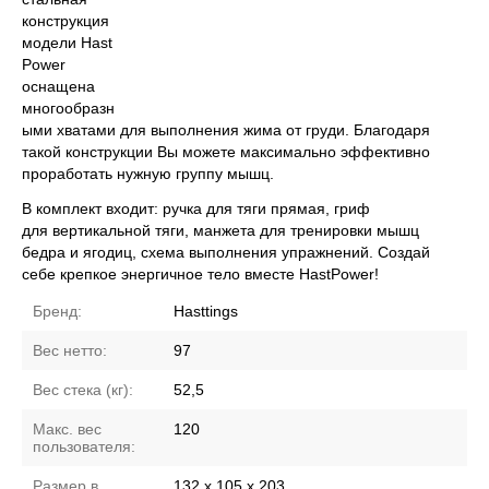
конструкция
модели Hast
Power
оснащена
многообразн
ыми хватами для выполнения жима от груди. Благодаря
такой конструкции Вы можете максимально эффективно
проработать нужную группу мышц.
В комплект входит: ручка для тяги прямая, гриф
для вертикальной тяги, манжета для тренировки мышц
бедра и ягодиц, схема выполнения упражнений. Создай
себе крепкое энергичное тело вместе HastPower!
Бренд:
Hasttings
Вес нетто:
97
Вес стека (кг):
52,5
Макс. вес
120
пользователя:
Размер в
132 х 105 х 203