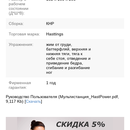
рабочем
состоянии
(Д*Ш*В):
Сборка:
КНР
Торговая марка:
Hasttings
Упражнения:
жим от груди,
баттерфляй, верхняя и
нижняя тяги, тяга к
себе стоя, отведение и
приведение бедра,
сгибание и разгибание
ног
Фирменная
1 год
гарантия:
Руководство Пользователя (Мультистанция_HastPower.pdf,
9,117 Kb) [
Скачать
]