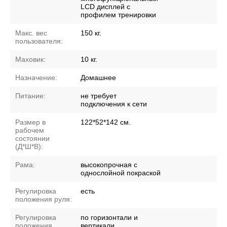
LCD дисплей с
профилем тренировки
Макс. вес
150 кг.
пользователя:
Маховик:
10 кг.
Назначение:
Домашнее
Питание:
не требует
подключения к сети
Размер в
122*52*142 см.
рабочем
состоянии
(Д*Ш*В):
Рама:
высокопрочная с
однослойной покраской
Регулировка
есть
положения руля:
Регулировка
по горизонтали и
положения
вертикали