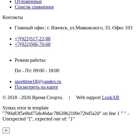
Отложенные
Список сравнения
Контакты
Главный офис: г. Ижевск, ул.Маяковского, 33, Офис 103
+7(922)517-22-98
+7(922)506-70-60
Режим работы:
Пн - Пт: 09:00 - 18:00
sporttime18@yandex.ru
Посмотреть на карте
© 2018 - 2026 Время Спорта. | Web support
LookAB
Syntax error in template
"790a83f5e8bd75de46dac78628b2100e72bd5a2d" on line 1 "
" -
Unexpected "[", expected one of: "}"
×