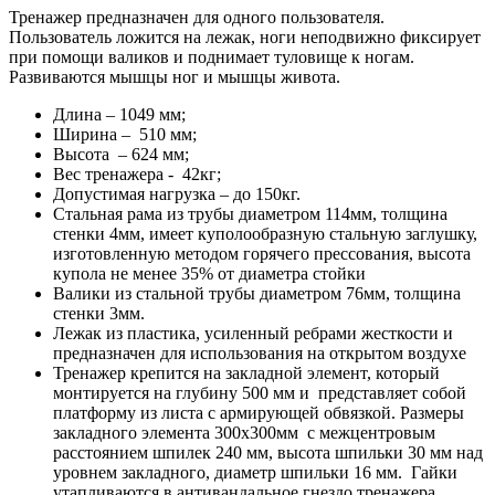
Тренажер предназначен для одного пользователя.
Пользователь ложится на лежак, ноги неподвижно фиксирует
при помощи валиков и поднимает туловище к ногам.
Развиваются мышцы ног и мышцы живота.
Длина – 1049 мм;
Ширина – 510 мм;
Высота – 624 мм;
Вес тренажера - 42кг;
Допустимая нагрузка – до 150кг.
Стальная рама из трубы диаметром 114мм, толщина
стенки 4мм, имеет куполообразную стальную заглушку,
изготовленную методом горячего прессования, высота
купола не менее 35% от диаметра стойки
Валики из стальной трубы диаметром 76мм, толщина
стенки 3мм.
Лежак из пластика, усиленный ребрами жесткости и
предназначен для использования на открытом воздухе
Тренажер крепится на закладной элемент, который
монтируется на глубину 500 мм и представляет собой
платформу из листа с армирующей обвязкой. Размеры
закладного элемента 300х300мм с межцентровым
расстоянием шпилек 240 мм, высота шпильки 30 мм над
уровнем закладного, диаметр шпильки 16 мм. Гайки
утапливаются в антивандальное гнездо тренажера,