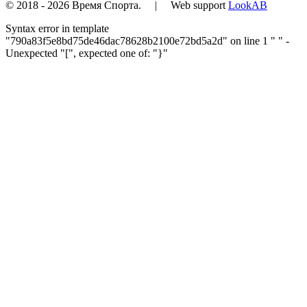
© 2018 - 2026 Время Спорта. | Web support
LookAB
Syntax error in template
"790a83f5e8bd75de46dac78628b2100e72bd5a2d" on line 1 "
" -
Unexpected "[", expected one of: "}"