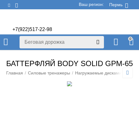
Ваш регион:
Пермь
+7(922)517-22-98
+7(922)506-70-60
0
БАТТЕРФЛЯЙ BODY SOLID GPM-65
Главная
/
Силовые тренажеры
/
Нагружаемые дисками
/
Нагру