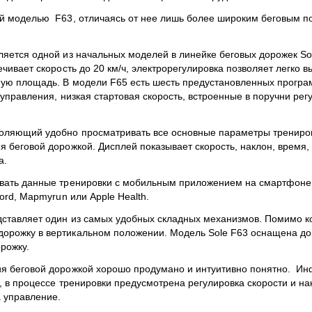
й моделью F63, отличаясь от нее лишь более широким беговым по
ляется одной из начальных моделей в линейке беговых дорожек Sol
чивает скорость до 20 км/ч, электрорегулировка позволяет легко в
ную площадь. В модели F65 есть шесть предустановленных прогр
 управления, низкая стартовая скорость, встроенные в поручни ре
воляющий удобно просматривать все основные параметры трениро
 беговой дорожкой. Дисплей показывает скорость, наклон, время, 
а.
вать данные тренировки с мобильным приложением на смартфоне. 
ord, Mapmyrun или Apple Health.
дставляет один из самых удобных складных механизмов. Помимо 
рожку в вертикальном положении. Модель Sole F63 оснащена допо
орожку.
я беговой дорожкой хорошо продумано и интуитивно понятно. Ин
о, в процессе тренировки предусмотрена регулировка скорости и н
а управление.