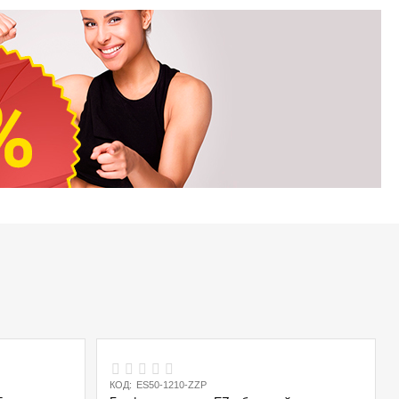
КОД:
ES50-1210-ZZP