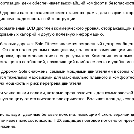
тизации деки обеспечивает высочайший комфорт и безопасность д
й дорожки важное значение имеет качество рамы, для сварки котор
ционную надежность всей конструкции.
ормативный LCD дисплей коммерческого уровня, отображающий все
ходованных калорий и другую полезную информацию.
еговых дорожек Sole Fitness является встроенный центр сообщен
 Он стал полноценным помощником, полностью заменяющим инструк
ировки, предоставляя отчет о ее результатах. Компания нескольк
стал центр сообщений, позволяющий наиболее легко и удобно исп
 дорожки Sole снабжены самыми мощными двигателями в своем кл
тся тяжелыми маховиками для максимально плавного и комфортно
ую мощность и риск перегрева двигателя.
жки усиленными валами, которые предназначены для коммерческой
ю защиту от статического электричества. Большая площадь сопр
 использует двойные беговые полотна, имеющие 4 слоя: верхний д
печивает износостойкость, ПВХ защищает беговое полотно от чрез
ряжение.