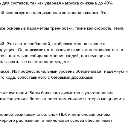
ля суставов, так как ударная нагрузка снижена до 40%.
ой используется прецизионная контактная сварка. Это
 основные параметры тренировки, такие как скорость, темп,
ий. Это лента сообщений, отображаемая на экране и
цию. Он подскажет, что означает или как настраивается та
о лет тщательно собирала мнения людей, пользующихся
ользовать все возможности модели.
ассе. Их профессиональный уровень обеспечивает надежную и
го хода, сопоставимого с беговыми дорожками
 эксплуатации. Валы большого диаметра с уплотненными
икосновения с беговым полотном снижает потерю мощности и
войной резиновый слой, слой ПВХ и нейлоновая основа,
мерного растяжения, а нейлоновая основа обеспечивает