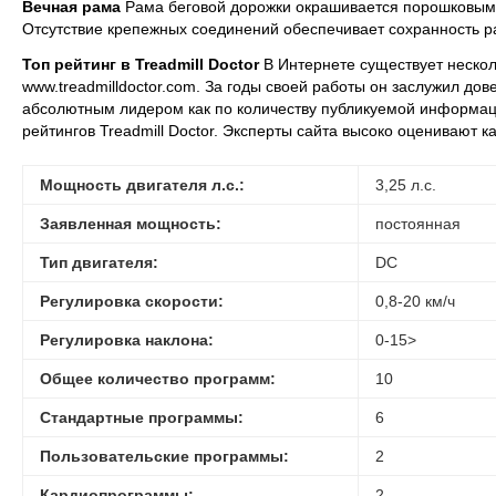
Вечная рама
Рама беговой дорожки окрашивается порошковым н
Отсутствие крепежных соединений обеспечивает сохранность р
Топ рейтинг в Treadmill Doctor
В Интернете существует нескол
www.treadmilldoctor.com. За годы своей работы он заслужил до
абсолютным лидером как по количеству публикуемой информации
рейтингов Treadmill Doctor. Эксперты сайта высоко оценивают 
Мощность двигателя л.с.:
3,25 л.с.
Заявленная мощность:
постоянная
Тип двигателя:
DC
Регулировка скорости:
0,8-20 км/ч
Регулировка наклона:
0-15>
Общее количество программ:
10
Стандартные программы:
6
Пользовательские программы:
2
Кардиопрограммы:
2