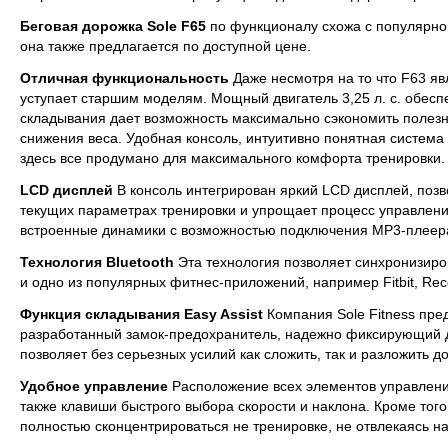
Беговая дорожка Sole F65
по функционалу схожа с популярно
она также предлагается по доступной цене.
Отличная функциональность
Даже несмотря на то что F63 яв
уступает старшим моделям. Мощный двигатель 3,25 л. с. обеспе
складывания дает возможность максимально сэкономить полез
снижения веса. Удобная консоль, интуитивно понятная система
здесь все продумано для максимального комфорта тренировки.
LCD дисплей
В консоль интегрирован яркий LCD дисплей, поз
текущих параметрах тренировки и упрощает процесс управления
встроенные динамики с возможностью подключения MP3-плеер
Технология Bluetooth
Эта технология позволяет синхронизиро
и одно из популярных фитнес-приложений, например Fitbit, Rec
Функция складывания Easy Assist
Компания Sole Fitness пре
разработанный замок-предохранитель, надежно фиксирующий до
позволяет без серьезных усилий как сложить, так и разложить д
Удобное управление
Расположение всех элементов управлени
также клавиши быстрого выбора скорости и наклона. Кроме тог
полностью сконцентрироваться не тренировке, не отвлекаясь н