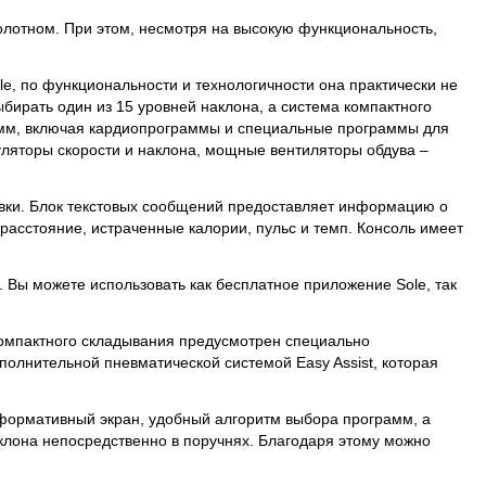
лотном. При этом, несмотря на высокую функциональность,
e, по функциональности и технологичности она практически не
ыбирать один из 15 уровней наклона, а система компактного
амм, включая кардиопрограммы и специальные программы для
гуляторы скорости и наклона, мощные вентиляторы обдува –
вки. Блок текстовых сообщений предоставляет информацию о
расстояние, истраченные калории, пульс и темп. Консоль имеет
Вы можете использовать как бесплатное приложение Sole, так
компактного складывания предусмотрен специально
лнительной пневматической системой Easy Assist, которая
формативный экран, удобный алгоритм выбора программ, а
аклона непосредственно в поручнях. Благодаря этому можно