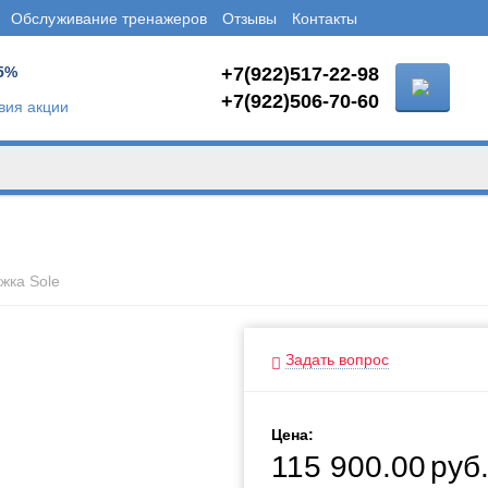
Обслуживание тренажеров
Отзывы
Контакты
5%
+7(922)517-22-98
+7(922)506-70-60
вия акции
жка Sole
Задать вопрос
Цена:
115 900.00
руб