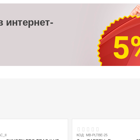
в интернет-
C_II
КОД:
MB-PLTBE-25