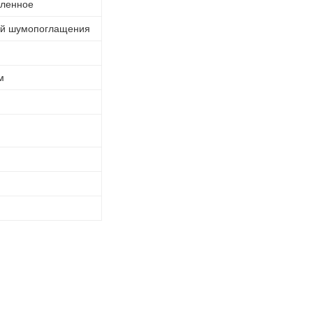
иленное
ой шумопоглащения
м