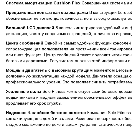
Система амортизации Cushion Flex
Совершенная система амор
Прецизионная контактная сварка рамы
В конструкции бегово
обеспечивает не только долговечность, но и высокую эксплуата
Большой LCD дисплей
В консоль интегрирован удобный и инф
дистанцию, частоту сердечных сокращений, количество израс
Центр сообщений
Одной из самых удобных функций консолей б
сопровождающая пользователя на протяжении всей тренировки.
или иная функция. Центр сообщений также подводит итоги трен
беговыми дорожками. Результатом анализа этой информации и 
Мощный двигатель с высоким крутящим моментом
Беговые
долговечную эксплуатацию каждой модели. Двигатели оснащаю
профессионального уровня. Это позволяет снизить потребляем
Усиленные валы
Sole Fitness комплектует свои беговые доро
подшипниками и медным заземлением обеспечивают эффективну
продлевает его срок службы.
Надежное 4-слойное беговое полотно
Компания Sole Fitness
контактирующая с декой и валами. Резиновая поверхность обес
гладкое скольжение по деке и валам, устраняя статическое нап